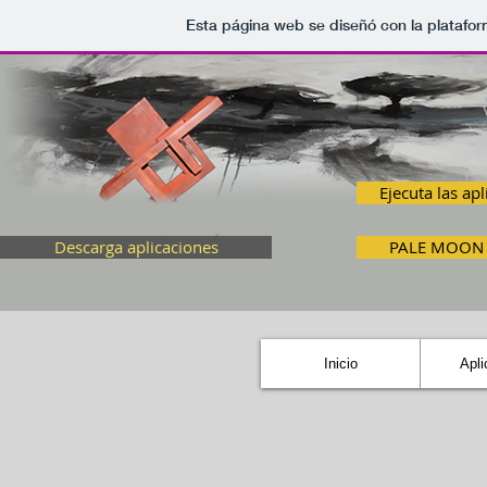
Esta página web se diseñó con la platafo
Ejecuta las apl
Descarga aplicaciones
PALE MOON n
Inicio
Apli